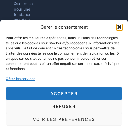
Que ce soit
pour une
fondation,
une dalle,
un trottoir
Gérer le consentement
ou tout
autre projet
Pour offrir les meilleures expériences, nous utilisons des technologies
nécessitant
telles que les cookies pour stocker et/ou accéder aux informations des
du béton,
appareils. Le fait de consentir à ces technologies nous permettra de
notre
traiter des données telles que le comportement de navigation ou les ID
service de
uniques sur ce site. Le fait de ne pas consentir ou de retirer son
pompage
consentement peut avoir un effet négatif sur certaines caractéristiques
est rapide,
et fonctions.
efficace et
Gérer les services
sécuritaire.
ACCEPTER
Site web fait par
unBEAUsite
.com
REFUSER
Propulsez votre hébergement Wordpress avec
DATA
enligne
VOIR LES PRÉFÉRENCES