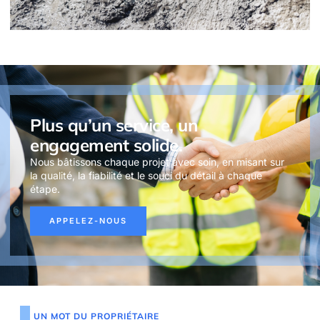
Plus qu’un service, un
engagement solide.
Nous bâtissons chaque projet avec soin, en misant sur
la qualité, la fiabilité et le souci du détail à chaque
étape.
APPELEZ-NOUS
UN MOT DU PROPRIÉTAIRE