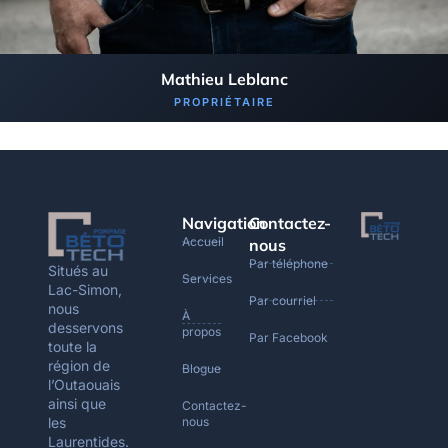
Mathieu Leblanc
PROPRIÉTAIRE
Navigation
Contactez-
Accueil
nous
Par téléphone
Situés au
Services
Lac-Simon,
Par courriel
nous
À
desservons
propos
Par Facebook
toute la
région de
Blogue
l’Outaouais
ainsi que
Contactez-
les
nous
Laurentides.