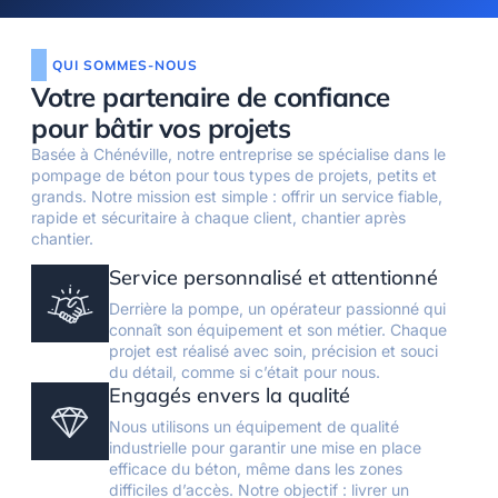
QUI SOMMES-NOUS
Votre partenaire de confiance
pour bâtir vos projets
Basée à Chénéville, notre entreprise se spécialise dans le
pompage de béton pour tous types de projets, petits et
grands. Notre mission est simple : offrir un service fiable,
rapide et sécuritaire à chaque client, chantier après
chantier.
Service personnalisé et attentionné
Derrière la pompe, un opérateur passionné qui
connaît son équipement et son métier. Chaque
projet est réalisé avec soin, précision et souci
du détail, comme si c’était pour nous.
Engagés envers la qualité
Nous utilisons un équipement de qualité
industrielle pour garantir une mise en place
efficace du béton, même dans les zones
difficiles d’accès. Notre objectif : livrer un